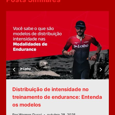
Distribuição de intensidade no
treinamento de endurance: Entenda
os modelos
Por
Wagner Ducci
outubro 28, 2025