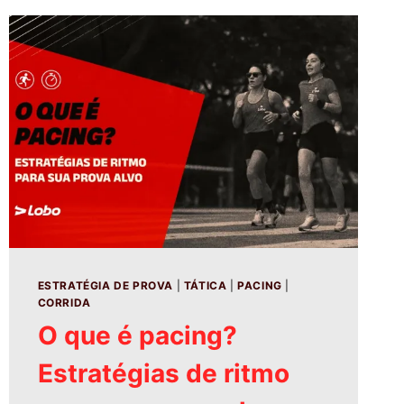
ESTRATÉGIA DE PROVA
|
TÁTICA
|
PACING
|
CORRIDA
O que é pacing?
Estratégias de ritmo