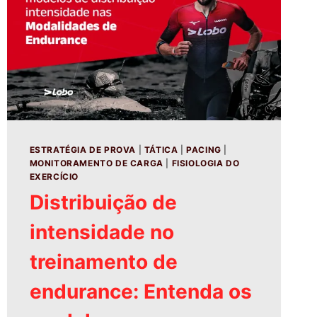
ESTRATÉGIA DE PROVA
|
TÁTICA
|
PACING
|
MONITORAMENTO DE CARGA
|
FISIOLOGIA DO
EXERCÍCIO
Distribuição de
intensidade no
treinamento de
endurance: Entenda os