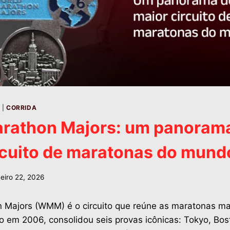
A
|
CORRIDA
rathon Majors: um panoram
rcuito de maratonas do mund
neiro 22, 2026
 Majors (WMM) é o circuito que reúne as maratonas mai
o em 2006, consolidou seis provas icônicas: Tokyo, Bos