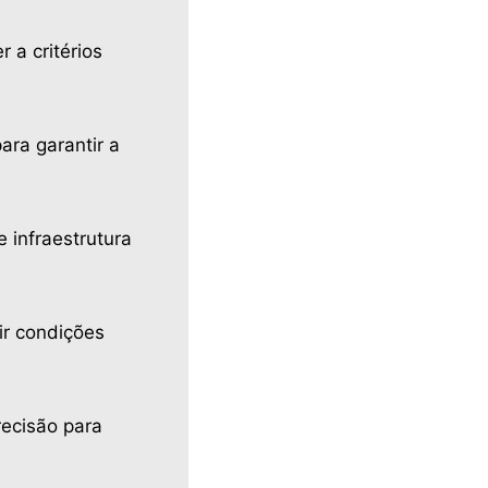
 a critérios
ara garantir a
e infraestrutura
ir condições
recisão para