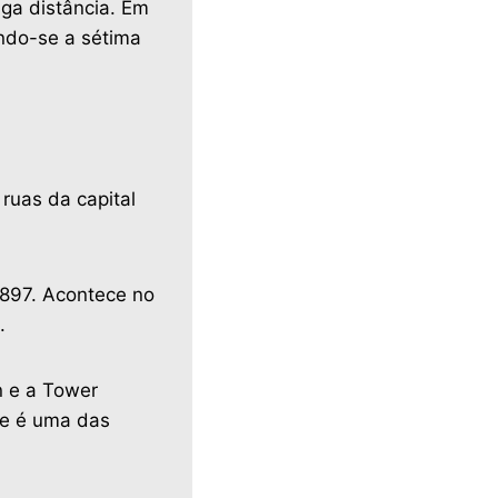
ga distância. Em
ando-se a sétima
ruas da capital
1897. Acontece no
.
n e a Tower
 e é uma das