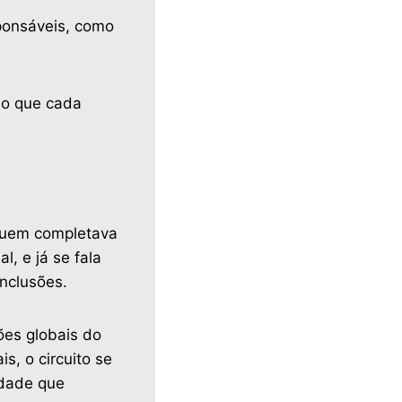
ponsáveis, como
do que cada
 quem completava
, e já se fala
nclusões.
ões globais do
s, o circuito se
idade que