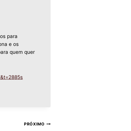
hos para
ona e os
para quem quer
4&t=2885s
PRÓXIMO