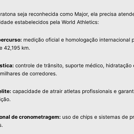
atona seja reconhecida como Major, ela precisa atender
idade estabelecidos pela World Athletics:
percurso:
medição oficial e homologação internacional p
de 42,195 km.
stica:
controle de trânsito, suporte médico, hidratação 
milhares de corredores.
lite:
capacidade de atrair atletas profissionais e garant
ição.
ional de cronometragem:
uso de chips e sistemas de p
s.