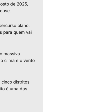
gosto de 2025,
House.
percurso plano.
s para quem vai
ão massiva.
o clima e o vento
cinco distritos
ito é uma das