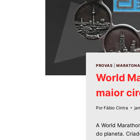
PROVAS
|
MARATON
World Ma
maior ci
Por
Fábio Cintra
ja
A World Marathon
do planeta. Criad