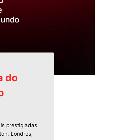
a do
o
s prestigiadas
ton, Londres,