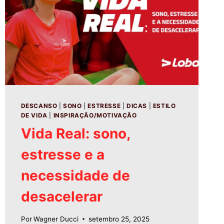
DESCANSO
|
SONO
|
ESTRESSE
|
DICAS
|
ESTILO
DE VIDA
|
INSPIRAÇÃO/MOTIVAÇÃO
Vida Real: sono,
estresse e a
necessidade de
desacelerar
Por
Wagner Ducci
setembro 25, 2025