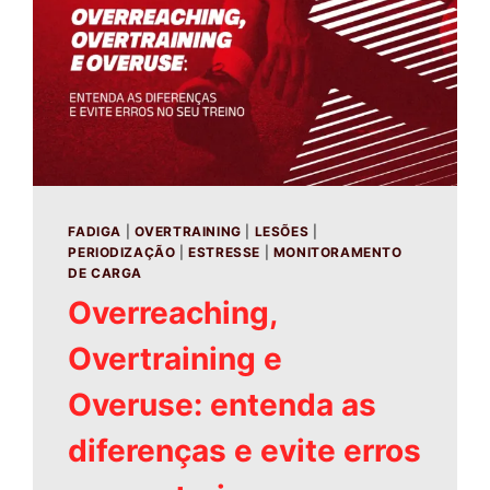
FADIGA
|
OVERTRAINING
|
LESÕES
|
PERIODIZAÇÃO
|
ESTRESSE
|
MONITORAMENTO
DE CARGA
Overreaching,
Overtraining e
Overuse: entenda as
diferenças e evite erros