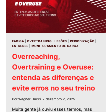
FADIGA
|
OVERTRAINING
|
LESÕES
|
PERIODIZAÇÃO
|
ESTRESSE
|
MONITORAMENTO DE CARGA
Overreaching,
Overtraining e Overuse:
entenda as diferenças e
evite erros no seu treino
Por
Wagner Ducci
dezembro 2, 2025
Muita gente já ouviu esses termos, mas