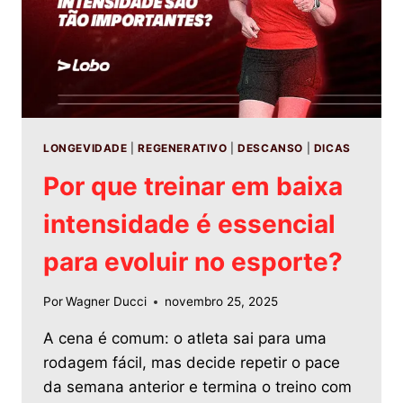
LONGEVIDADE
|
REGENERATIVO
|
DESCANSO
|
DICAS
Por que treinar em baixa
intensidade é essencial
para evoluir no esporte?
Por
Wagner Ducci
novembro 25, 2025
A cena é comum: o atleta sai para uma
rodagem fácil, mas decide repetir o pace
da semana anterior e termina o treino com