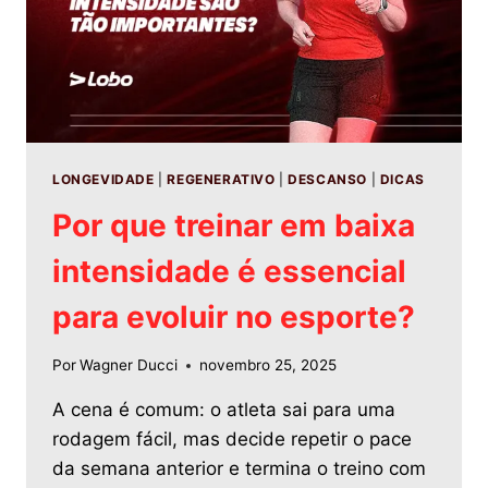
LONGEVIDADE
|
REGENERATIVO
|
DESCANSO
|
DICAS
Por que treinar em baixa
intensidade é essencial
para evoluir no esporte?
Por
Wagner Ducci
novembro 25, 2025
A cena é comum: o atleta sai para uma
rodagem fácil, mas decide repetir o pace
da semana anterior e termina o treino com