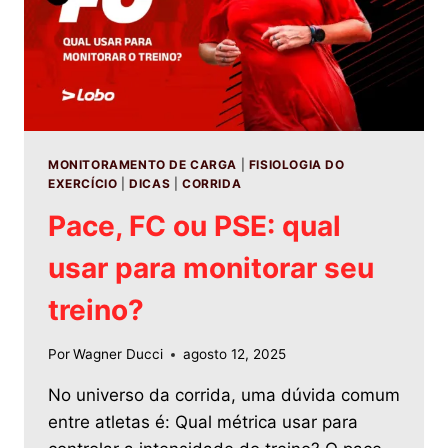
MONITORAMENTO DE CARGA
|
FISIOLOGIA DO
EXERCÍCIO
|
DICAS
|
CORRIDA
Pace, FC ou PSE: qual
usar para monitorar seu
treino?
Por
Wagner Ducci
agosto 12, 2025
No universo da corrida, uma dúvida comum
entre atletas é: Qual métrica usar para