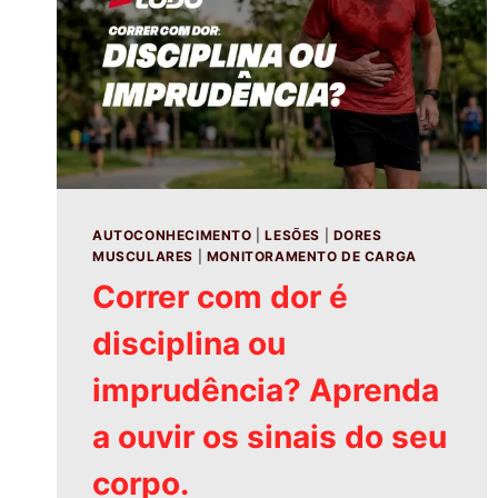
AUTOCONHECIMENTO
|
LESÕES
|
DORES
MUSCULARES
|
MONITORAMENTO DE CARGA
Correr com dor é
disciplina ou
imprudência? Aprenda
a ouvir os sinais do seu
corpo.